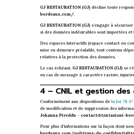
GJ RESTAURATION (GJ)
décline toute responsa
bordeaux.com/
.
GJ RESTAURATION (GJ)
s’engage à sécuriser 
si des données indésirables sont importées et i
Des espaces interactifs (espace contact ou com
mise en demeure préalable, tout contenu déposé
relatives à la protection des données.
Le cas échéant,
GJ RESTAURATION (GJ)
se ré
en cas de message à caractère raciste, injurieu
4 – CNIL et gestion des
Conformément aux dispositions de
la loi 78-1
de modification et de suppression des informa
Johanna Pireddu
–
contact@tentazioni-bo
Pour plus d’informations sur la façon dont nous
bordeaux.com/politique-de-confidentialit