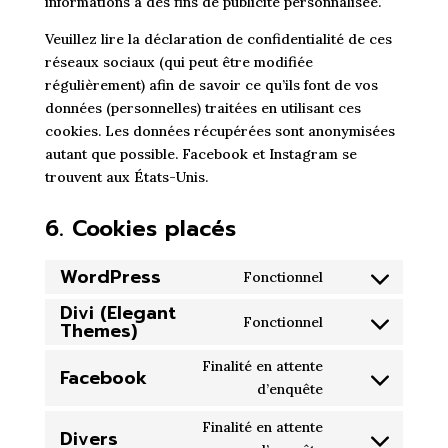
informations à des fins de publicité personnalisée.
Veuillez lire la déclaration de confidentialité de ces
réseaux sociaux (qui peut être modifiée
régulièrement) afin de savoir ce qu’ils font de vos
données (personnelles) traitées en utilisant ces
cookies. Les données récupérées sont anonymisées
autant que possible. Facebook et Instagram se
trouvent aux États-Unis.
6. Cookies placés
WordPress
Fonctionnel
Consent
Divi (Elegant
to
Fonctionnel
Themes)
Consent
service
to
wordpress
Finalité en attente
Facebook
service
Consent
d’enquête
divi-
to
(elegant-
Finalité en attente
Divers
service
themes)