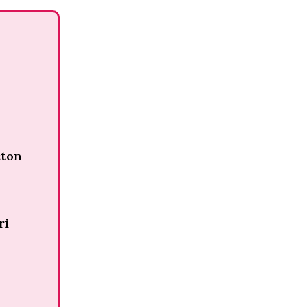
cton
ri