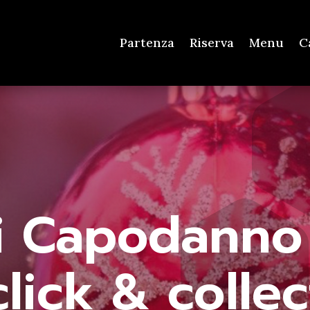
Partenza
Riserva
Menu
C
i Capodanno 
click & collec